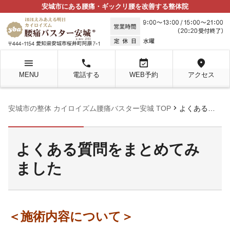
安城市にある腰痛・ギックリ腰を改善する整体院
menu
local_phone
event_available
location_on
MENU
電話する
WEB予約
アクセス
chevron_right
安城市の整体 カイロイズム腰痛バスター安城 TOP
よくある質問をまとめてみました
よくある質問をまとめてみ
ました
＜施術内容について＞