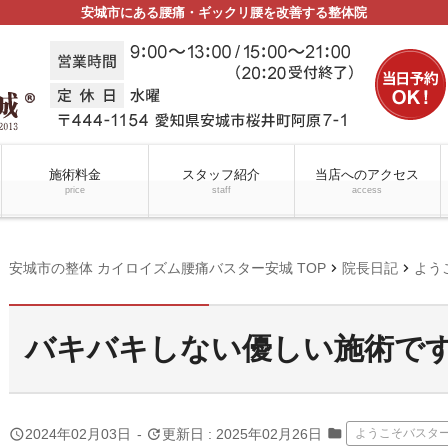
安城市にある腰痛・ギックリ腰を改善する整体院
施術料金
スタッフ紹介
当店へのアクセス
price
staff
access
chevron_right
chevron_right
安城市の整体 カイロイズム腰痛バスター安城 TOP
院長日記
よう
バキバキしない優しい施術で
folder
query_builder
update
2024年02月03日
-
更新日 : 2025年02月26日
ようこそバスタ