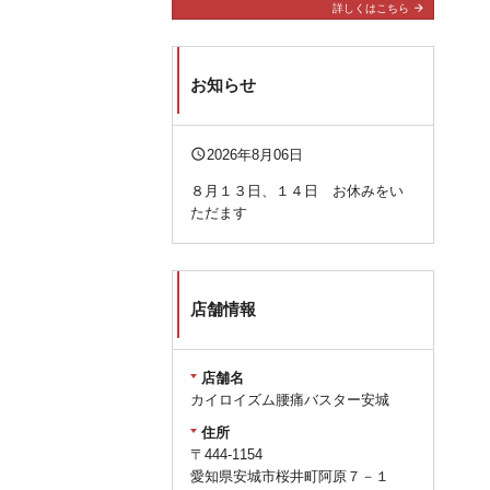
arrow_forward
詳しくはこちら
お知らせ
query_builder
2026年8月06日
８月１３日、１４日 お休みをい
ただます
店舗情報
店舗名
カイロイズム腰痛バスター安城
住所
〒444-1154
愛知県安城市桜井町阿原７－１