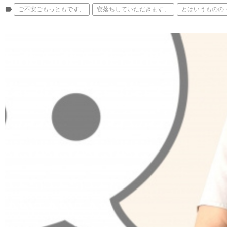
label
ご不安ごもっともです、
寝落ちしていただきます、
とはいうものの