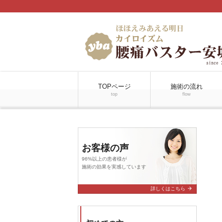
TOPページ
施術の流れ
top
flow
お客様の声
96%以上の患者様が
施術の効果を実感しています
arrow_forward
詳しくはこちら