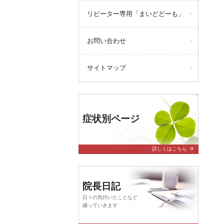
リピーター専用「まいどどーも」
お問い合わせ
サイトマップ
症状別ページ
arrow_forward
詳しくはこちら
院長日記
日々の気付いたことなど
綴っていきます