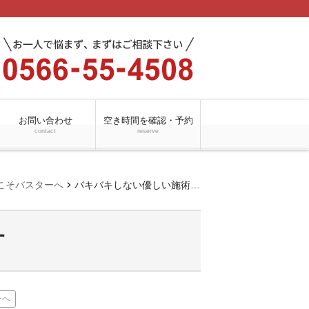
お問い合わせ
空き時間を確認・予約
contact
reserve
chevron_right
こそバスターへ
バキバキしない優しい施術です
す
ーへ