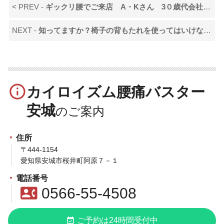
< PREV -
ギックリ腰でご来店 A・Kさん 3０歳代会社員 女性の声です
NEXT -
知ってますか？椅子の背もたれを使ってはいけない
>
info_outline
カイロイズム腰痛バスター
安城
住所
〒444-1154
愛知県安城市桜井町阿原７－１
電話番号
contact_phone
0566-55-4508
event_available
ご予約は24時間受付中