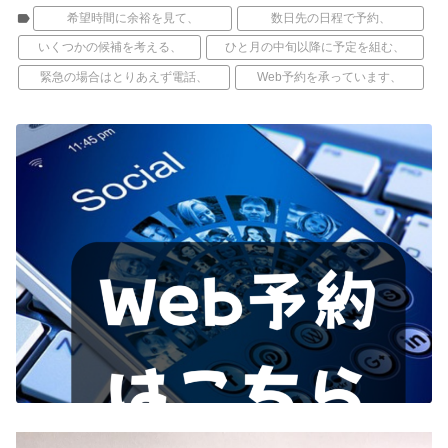
label
希望時間に余裕を見て、
数日先の日程で予約、
いくつかの候補を考える、
ひと月の中旬以降に予定を組む、
緊急の場合はとりあえず電話、
Web予約を承っています、