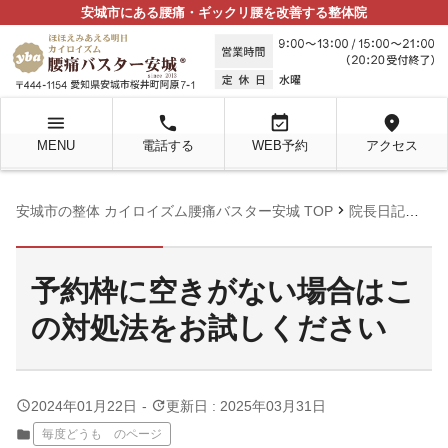
安城市にある腰痛・ギックリ腰を改善する整体院
menu
local_phone
event_available
location_on
MENU
電話する
WEB予約
アクセス
chevron_right
chevron_right
安城市の整体 カイロイズム腰痛バスター安城 TOP
院長日記
毎
予約枠に空きがない場合はこ
の対処法をお試しください
query_builder
update
2024年01月22日
-
更新日 : 2025年03月31日
folder
毎度どうも のページ