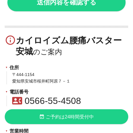
info_outline
カイロイズム腰痛バスター
安城
住所
〒444-1154
愛知県安城市桜井町阿原７－１
電話番号
contact_phone
0566-55-4508
event_available
ご予約は24時間受付中
営業時間