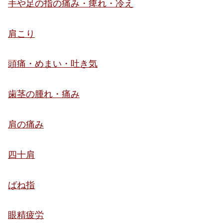
手や足の指の痛み・痺れ・冷え
肩こり
頭痛・めまい・吐き気
歯茎の腫れ・痛み
肩の痛み
四十肩
ばね指
眼精疲労