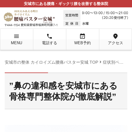
安城市にある腰痛・ギックリ腰を改善する整体院
menu
local_phone
event_available
location_on
MENU
電話する
WEB予約
アクセス
chevron_right
chevron_righ
安城市の整体 カイロイズム腰痛バスター安城 TOP
症状別ページ
”鼻の違和感を安城市にある
骨格専門整体院が徹底解説”