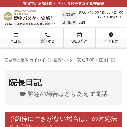
安城市にある腰痛・ギックリ腰を改善する整体院
menu
local_phone
event_available
location_on
MENU
電話する
WEB予約
アクセス
chevron_right
chevron_right
安城市の整体 カイロイズム腰痛バスター安城 TOP
院長日記
緊
院長日記
label
緊急の場合はとりあえず電話、
予約枠に空きがない場合はこの対処法