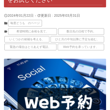
をお試しください
query_builder
update
2024年01月22日
-
更新日 : 2025年03月31日
folder
毎度どうも のページ
label
希望時間に余裕を見て、
数日先の日程で予約、
いくつかの候補を考える、
ひと月の中旬以降に予定を組む、
緊急の場合はとりあえず電話、
Web予約を承っています、