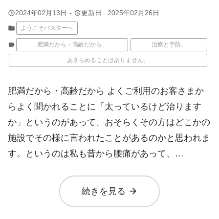
query_builder
update
2024年02月13日
-
更新日 : 2025年02月26日
folder
ようこそバスターへ
label
肥満だから・高齢だから、
治療と予防、
あきらめることはありません、
肥満だから・高齢だから よくご利用のお客さまか
らよく聞かれることに「太っているけど治ります
か」というのがあって、おそらくその方はどこかの
施設でその様に言われたことがあるのかと思われま
す。というのは私も昔から腰痛があって、…
arrow_forward
続きを見る