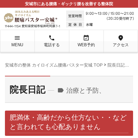
安城市にある腰痛・ギックリ腰を改善する整体院
menu
local_phone
event_available
location_on
MENU
電話する
WEB予約
アクセス
chevron_right
chevron_right
安城市の整体 カイロイズム腰痛バスター安城 TOP
院長日記
治
院長日記
label
治療と予防、
肥満体・高齢だから仕方ない・・など
と言われても心配ありません