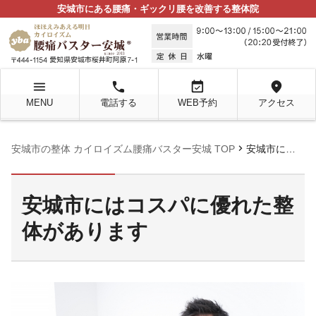
安城市にある腰痛・ギックリ腰を改善する整体院
menu
local_phone
event_available
location_on
MENU
電話する
WEB予約
アクセス
chevron_right
安城市の整体 カイロイズム腰痛バスター安城 TOP
安城市にはコスパに優れた整体があります
安城市にはコスパに優れた整
体があります