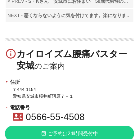
< PREV -
S・Kさん 安城市にお住まい 50歳代男性の声です
NEXT -
悪くならないように気を付けてます。楽になりました。
info_outline
カイロイズム腰痛バスター
安城
住所
〒444-1154
愛知県安城市桜井町阿原７－１
電話番号
contact_phone
0566-55-4508
event_available
ご予約は24時間受付中