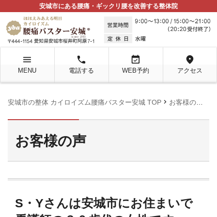
安城市にある腰痛・ギックリ腰を改善する整体院
menu
local_phone
event_available
location_on
MENU
電話する
WEB予約
アクセス
chevron_right
chevron_right
安城市の整体 カイロイズム腰痛バスター安城 TOP
お客様の声
お客様の声
S・Yさんは安城市にお住まいで