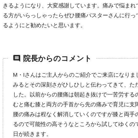
きるようになり、大変感謝しています。痛みで悩まれ
る方がいらっしゃったらぜひ腰痛バスターさんに行っ
るようにと勧めたいと思います。
comment
院長からのコメント
M・Iさんはご主人からのご紹介でご来店になりま
みるとその深刻さがひしひしと伝わってきて、た
した。以前からの腰痛は朝起き抜けで一苦労する
むと痛む膝と両方の手首から先の痛みで育児に支
腰の痛みは程なく解消していくのですが膝と両手
るので可能性の高そうなところから試してゆくの
日が続きます。