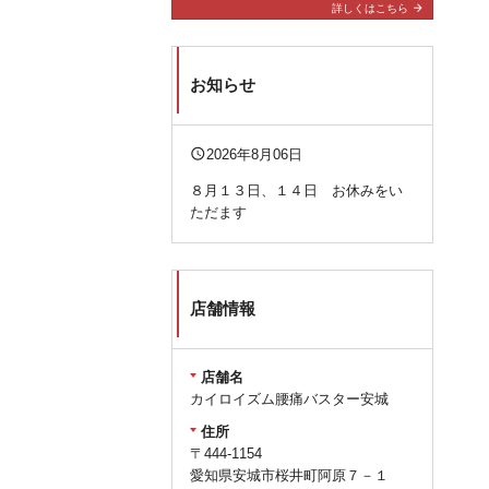
arrow_forward
詳しくはこちら
お知らせ
query_builder
2026年8月06日
８月１３日、１４日 お休みをい
ただます
店舗情報
店舗名
カイロイズム腰痛バスター安城
住所
〒444-1154
愛知県安城市桜井町阿原７－１