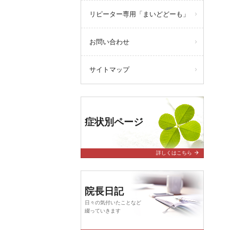
リピーター専用「まいどどーも」
お問い合わせ
サイトマップ
症状別ページ
arrow_forward
詳しくはこちら
院長日記
日々の気付いたことなど
綴っていきます