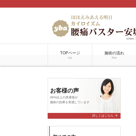
TOPページ
施術の流れ
top
flow
お客様の声
96%以上の患者様が
施術の効果を実感しています
arrow_forward
詳しくはこちら