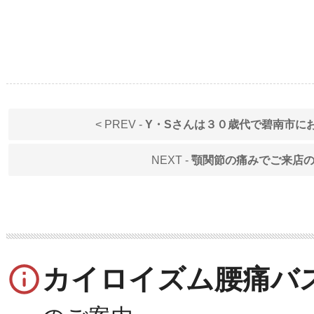
< PREV -
Y・Sさんは３０歳代で碧南市に
NEXT -
顎関節の痛みでご来店の
info_outline
カイロイズム腰痛バ