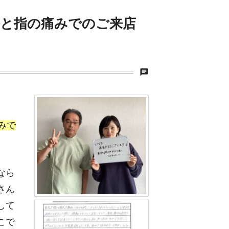
膝と指の痛みでのご来店
chat
みで
なら
さん
して
こで