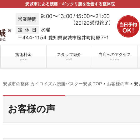
安城市にある腰痛・ギックリ腰を改善する整体院
施術料金
スタッフ紹介
当店へのアクセス
price
staff
access
chevron_right
chevron_right
安城市の整体 カイロイズム腰痛バスター安城 TOP
お客様の声
安
お客様の声