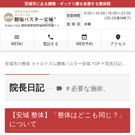
安城市にある腰痛・ギックリ腰を改善する整体院
menu
local_phone
event_available
location_on
MENU
電話する
WEB予約
アクセス
chevron_right
chevron_right
安城市の整体 カイロイズム腰痛バスター安城 TOP
院長日記
＃
院長日記
label
＃必要な施術、
【安城 整体】「整体はどこも同じ？」
について