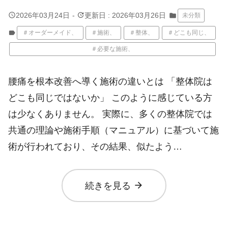
query_builder
update
2026年03月24日
-
更新日 : 2026年03月26日
folder
未分類
label
＃オーダーメイド、
＃施術、
＃整体、
＃どこも同じ、
＃必要な施術、
腰痛を根本改善へ導く施術の違いとは 「整体院は
どこも同じではないか」 このように感じている方
は少なくありません。 実際に、多くの整体院では
共通の理論や施術手順（マニュアル）に基づいて施
術が行われており、その結果、似たよう…
arrow_forward
続きを見る