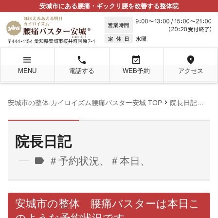
安城市にある腰痛・ギックリ腰を改善する整体院
menu
local_phone
event_available
location_on
MENU
電話する
WEB予約
アクセス
chevron_right
chevron_right
安城市の整体 カイロイズム腰痛バスター安城 TOP
院長日記
＃
院長日記
label
＃予約状況、＃本日、
安城市の整体 腰痛バスターは本日こ