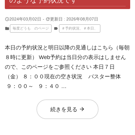
のような予約状況です
query_builder
update
2024年03月02日
-
更新日 : 2026年08月07日
folder
毎度どうも のページ
label
＃予約状況、＃本日、
本日の予約状況と明日以降の見通しはこちら（毎朝
８時に更新） Web予約は当日分の表示はしません
ので、このページをご参照ください 本日７日
（金） ８：００現在の空き状況 バスター整体
９：００～ ９：４０ …
arrow_forward
続きを見る