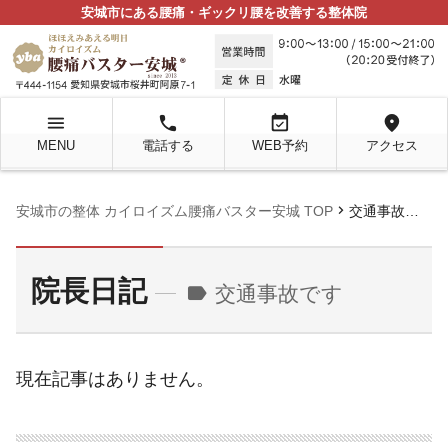
安城市にある腰痛・ギックリ腰を改善する整体院
menu
local_phone
event_available
location_on
MENU
電話する
WEB予約
アクセス
chevron_right
安城市の整体 カイロイズム腰痛バスター安城 TOP
交通事故です
院長日記
label
交通事故です
現在記事はありません。