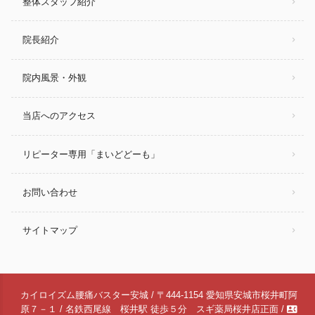
整体スタッフ紹介
院長紹介
院内風景・外観
当店へのアクセス
リピーター専用「まいどどーも」
お問い合わせ
サイトマップ
カイロイズム腰痛バスター安城 / 〒444-1154 愛知県安城市桜井町阿
contact_phone
原７－１ / 名鉄西尾線 桜井駅 徒歩５分 スギ薬局桜井店正面 /