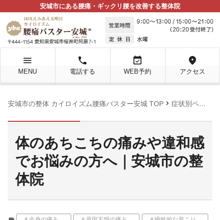
安城市にある腰痛・ギックリ腰を改善する整体院
menu
local_phone
event_available
location_on
MENU
電話する
WEB予約
アクセス
chevron_right
chevron_righ
安城市の整体 カイロイズム腰痛バスター安城 TOP
症状別ページ
体のあちこちの痛みや違和感
でお悩みの方へ｜安城市の整
体院
label
＃全身の痛み、
＃原因不明の痛み、
＃慢性的な肩こり、