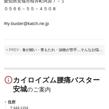
愛知県安城市桜井町阿原７－１
０５６６－５５－４５０８
✉y-buster@katch.ne.jp
< PREV -
食が細い・胃もたれ・油物が苦手…そんなお悩みはありませんか？
info_outline
カイロイズム腰痛バスター
安城
住所
〒444-1154