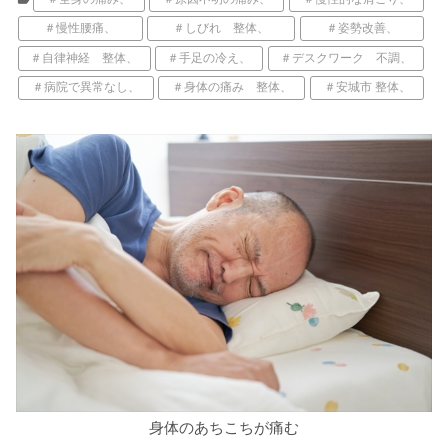
＃慢性腰痛、
＃しびれ 整体、
＃姿勢改善、
＃自律神経 整体、
＃手足の冷え、
＃デスクワーク 不調、
＃病院で異常なし、
＃身体の痛み 整体、
＃安城市 整体、
身体のあちこちが痛む