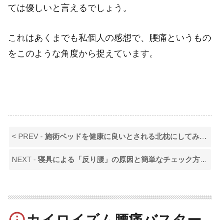
ては優しいと言えるでしょう。
これはあくまでも私個人の感想で、腰痛というもの
をこのような角度から捉えています。
< PREV -
施術ベッドを健康に良いとされる北枕にしてみました
NEXT -
寝具による「反り腰」の原因と簡単なチェック方法
>
info_outline
カイロイズム腰痛バスター