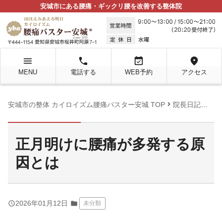
安城市にある腰痛・ギックリ腰を改善する整体院
menu
local_phone
event_available
location_on
MENU
電話する
WEB予約
アクセス
chevron_right
chevron_right
安城市の整体 カイロイズム腰痛バスター安城 TOP
院長日記
未
正月明けに腰痛が多発する原
因とは
query_builder
2026年01月12日
folder
未分類