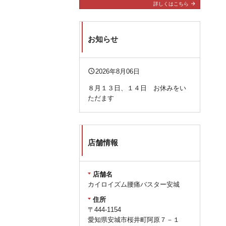
arrow_forward
詳しくはこちら
お知らせ
query_builder
2026年8月06日
８月１３日、１４日 お休みをい
ただます
店舗情報
店舗名
カイロイズム腰痛バスター安城
住所
〒444-1154
愛知県安城市桜井町阿原７－１