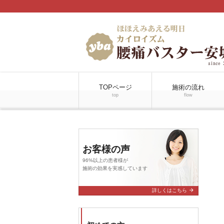
TOPページ
施術の流れ
top
flow
お客様の声
96%以上の患者様が
施術の効果を実感しています
arrow_forward
詳しくはこちら