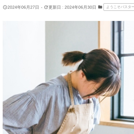
folder
query_builder
update
2024年06月27日
-
更新日 : 2024年06月30日
ようこそバスタ