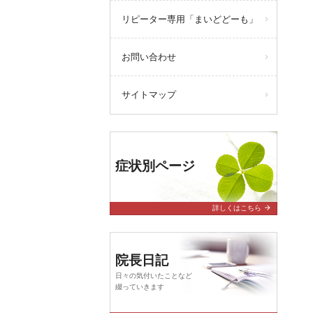
リピーター専用「まいどどーも」
お問い合わせ
サイトマップ
症状別ページ
arrow_forward
詳しくはこちら
院長日記
日々の気付いたことなど
綴っていきます