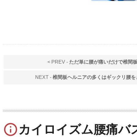
< PREV -
ただ単に腰が痛いだけで椎間
NEXT -
椎間板ヘルニアの多くはギックリ腰を
info_outline
カイロイズム腰痛バ