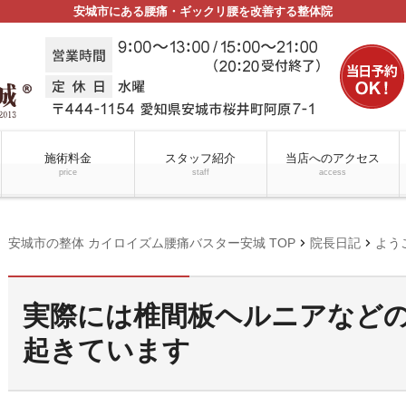
安城市にある腰痛・ギックリ腰を改善する整体院
施術料金
スタッフ紹介
当店へのアクセス
price
staff
access
chevron_right
chevron_right
安城市の整体 カイロイズム腰痛バスター安城 TOP
院長日記
よう
実際には椎間板ヘルニアなど
起きています