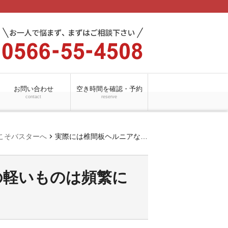
お問い合わせ
空き時間を確認・予約
contact
reserve
chevron_right
こそバスターへ
実際には椎間板ヘルニアなどの軽いものは頻繁に起きています
の軽いものは頻繁に