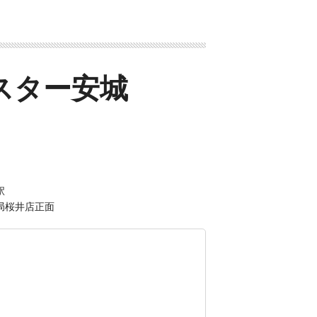
スター安城
駅
局桜井店正面