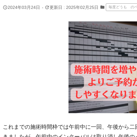
folder
query_builder
update
2024年03月24日
-
更新日 : 2025年02月25日
毎度どうも の
これまでの施術時間枠では午前中に一回、午後から二
きましたが、午前中のインターバルは取り消し午後の