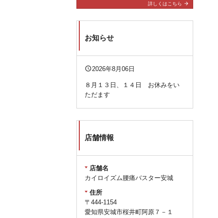
arrow_forward
詳しくはこちら
お知らせ
query_builder
2026年8月06日
８月１３日、１４日 お休みをい
ただます
店舗情報
店舗名
カイロイズム腰痛バスター安城
住所
〒444-1154
愛知県安城市桜井町阿原７－１