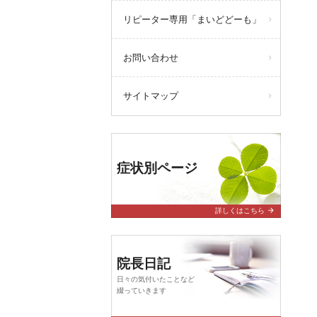
リピーター専用「まいどどーも」
お問い合わせ
サイトマップ
症状別ページ
arrow_forward
詳しくはこちら
院長日記
日々の気付いたことなど
綴っていきます