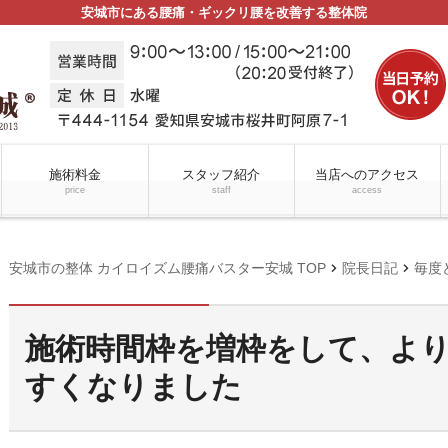
安城市にある腰痛・ギックリ腰を改善する整体院
施術料金
スタッフ紹介
当店へのアクセス
price
staff
access
chevron_right
chevron_right
安城市の整体 カイロイズム腰痛バスター安城 TOP
院長日記
毎度
施術時間枠を増枠をして、よ
すくなりました