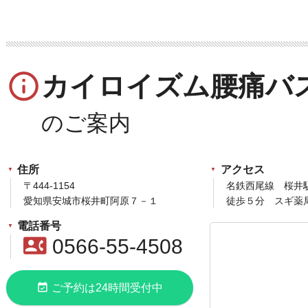
info_outline
カイロイズム腰痛バ
住所
アクセス
〒444-1154
名鉄西尾線 桜井
愛知県安城市桜井町阿原７－１
徒歩５分 スギ薬
電話番号
contact_phone
0566-55-4508
event_available
ご予約は24時間受付中