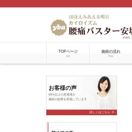
TOPページ
施術の流れ
top
flow
お客様の声
96%以上の患者様が
施術の効果を実感しています
arrow_forward
詳しくはこちら