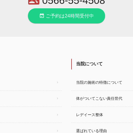
contact_phone
0566-55-4508
event_available
ご予約は24時間受付中
当院について
当院の施術の特徴について
体がついてこない責任世代
レデイース整体
選ばれている理由